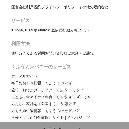
運営会社
利用規約
プライバシーポリシー
その他の規約など
サービス
iPhone, iPad 版
Android 版
購買行動分析ツール
利用方法
使い方
よくある質問
お問い合わせ
ご意見・ご感想
くふうカンパニーのサービス
ポータルサイト
毎日のおトク情報｜くふう トクバイ
旅行・おでかけメディア｜くふう トリップ
こどもの食アイデア集合｜くふう キッズごはん
みんなの家計を大公開｜くふう 家計簿
近くの買い物情報｜くふう ショッピング
主婦・ママ向け仕事探しサイト｜くふうジョブ