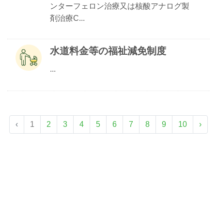
ンターフェロン治療又は核酸アナログ製
剤治療C...
水道料金等の福祉減免制度
...
‹
1
2
3
4
5
6
7
8
9
10
›