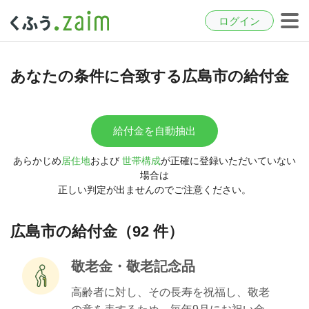
ログイン
あなたの条件に合致する広島市の給付金
給付金を自動抽出
あらかじめ
居住地
および
世帯構成
が正確に登録いただいていない
場合は
正しい判定が出ませんのでご注意ください。
広島市の給付金（92 件）
敬老金・敬老記念品
高齢者に対し、その長寿を祝福し、敬老