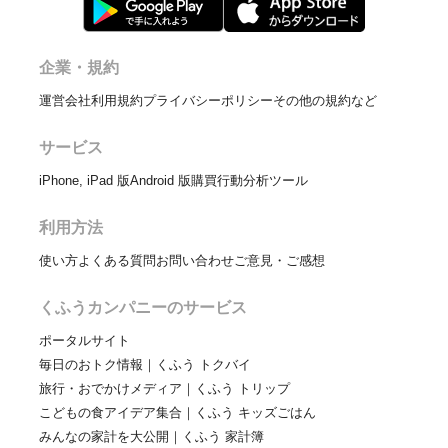
企業・規約
運営会社
利用規約
プライバシーポリシー
その他の規約など
サービス
iPhone, iPad 版
Android 版
購買行動分析ツール
利用方法
使い方
よくある質問
お問い合わせ
ご意見・ご感想
くふうカンパニーのサービス
ポータルサイト
毎日のおトク情報｜くふう トクバイ
旅行・おでかけメディア｜くふう トリップ
こどもの食アイデア集合｜くふう キッズごはん
みんなの家計を大公開｜くふう 家計簿