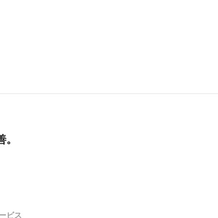
善。
ービス