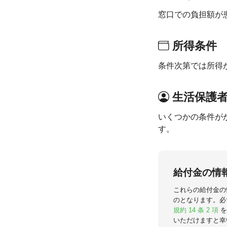
窓口での負担額が
所得条件
条件次第では所得
生活保護
いくつかの条件が
す。
給付金の情
これらの給付金の
のとなります。必
規約 14 条 2 項
を
いただけますと幸