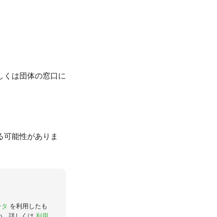
しくは団体の窓口に
る可能性がありま
ータ
を利用したも
い。詳しくは
利用