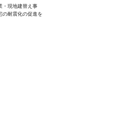
業・現地建替え事
宅の耐震化の促進を
、