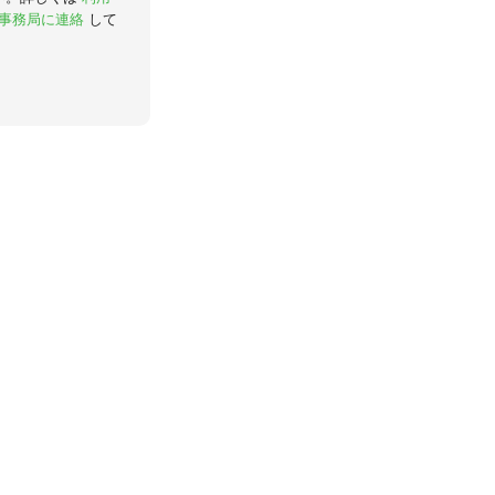
事務局に連絡
して
。