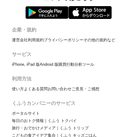
企業・規約
運営会社
利用規約
プライバシーポリシー
その他の規約など
サービス
iPhone, iPad 版
Android 版
購買行動分析ツール
利用方法
使い方
よくある質問
お問い合わせ
ご意見・ご感想
くふうカンパニーのサービス
ポータルサイト
毎日のおトク情報｜くふう トクバイ
旅行・おでかけメディア｜くふう トリップ
こどもの食アイデア集合｜くふう キッズごはん