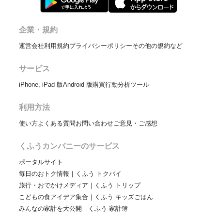
企業・規約
運営会社
利用規約
プライバシーポリシー
その他の規約など
サービス
iPhone, iPad 版
Android 版
購買行動分析ツール
利用方法
使い方
よくある質問
お問い合わせ
ご意見・ご感想
くふうカンパニーのサービス
ポータルサイト
毎日のおトク情報｜くふう トクバイ
旅行・おでかけメディア｜くふう トリップ
こどもの食アイデア集合｜くふう キッズごはん
みんなの家計を大公開｜くふう 家計簿