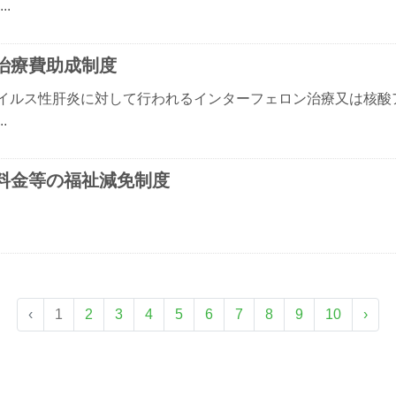
..
治療費助成制度
イルス性肝炎に対して行われるインターフェロン治療又は核酸
.
料金等の福祉減免制度
‹
1
2
3
4
5
6
7
8
9
10
›