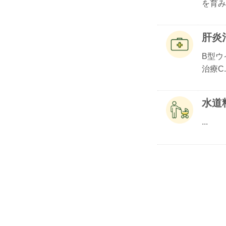
を育み.
肝炎
B型ウ
治療C..
水道
...