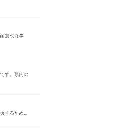
耐震改修事
です。県内の
するため...