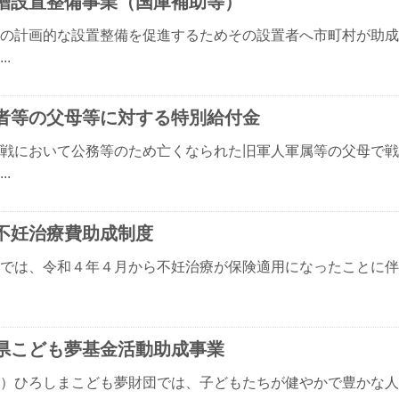
槽設置整備事業（国庫補助等）
の計画的な設置整備を促進するためその設置者へ市町村が助成
..
者等の父母等に対する特別給付金
戦において公務等のため亡くなられた旧軍人軍属等の父母で戦
..
不妊治療費助成制度
県では、令和４年４月から不妊治療が保険適用になったことに
県こども夢基金活動助成事業
）ひろしまこども夢財団では、子どもたちが健やかで豊かな人