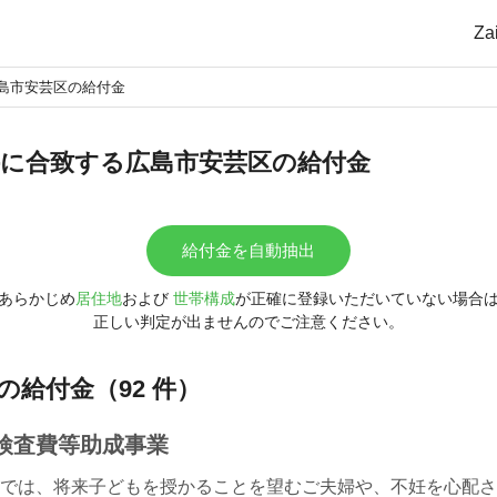
Z
島市安芸区の給付金
に合致する広島市安芸区の給付金
給付金を自動抽出
あらかじめ
居住地
および
世帯構成
が正確に登録いただいていない場合
正しい判定が出ませんのでご注意ください。
の給付金（92 件）
検査費等助成事業
では、将来子どもを授かることを望むご夫婦や、不妊を心配さ