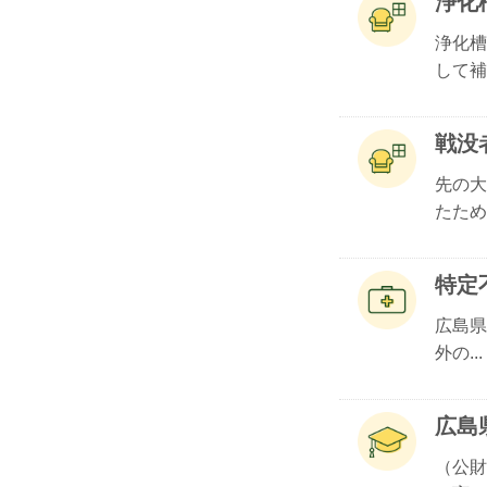
浄化
浄化槽
して補.
戦没
先の大
たため.
特定
​広島
外の...
広島
（公財