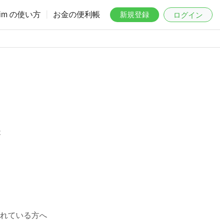
aim の使い方
お金の便利帳
新規登録
ログイン
は
れている方へ