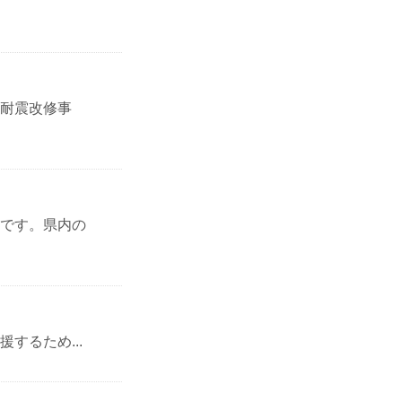
耐震改修事
です。県内の
するため...