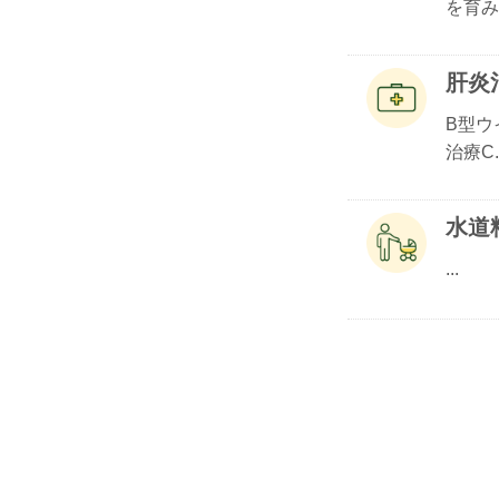
を育み.
肝炎
B型ウ
治療C..
水道
...