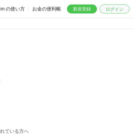
aim の使い方
お金の便利帳
新規登録
ログイン
は
れている方へ