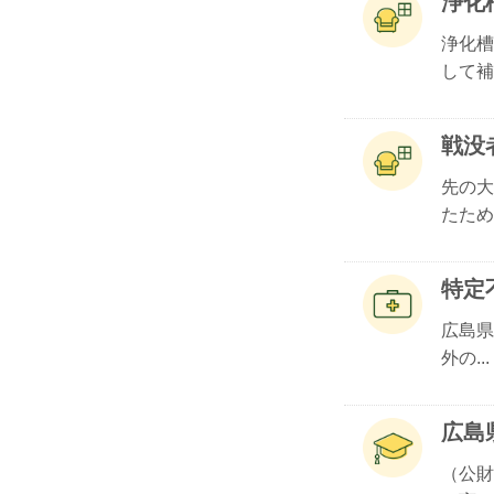
浄化
浄化槽
して補.
戦没
先の大
たため.
特定
​広島
外の...
広島
（公財