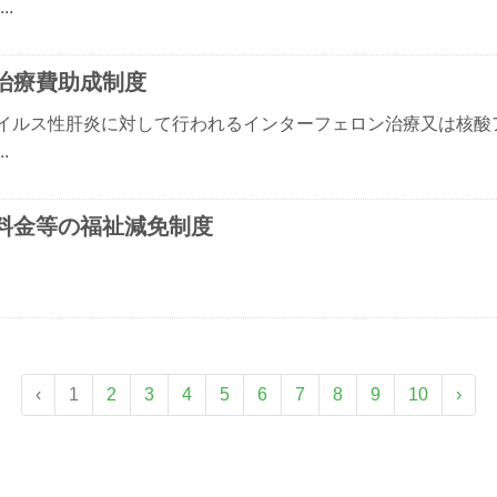
..
治療費助成制度
イルス性肝炎に対して行われるインターフェロン治療又は核酸
.
料金等の福祉減免制度
‹
1
2
3
4
5
6
7
8
9
10
›