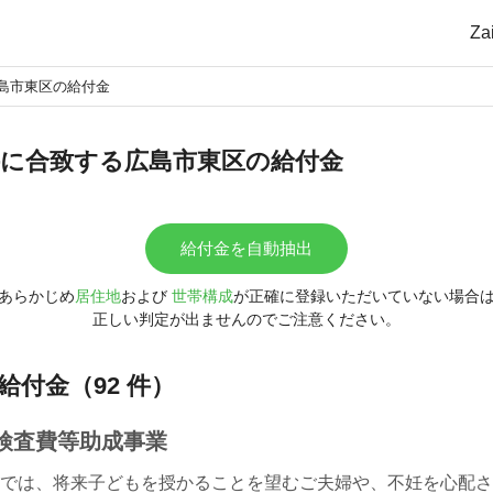
Z
島市東区の給付金
に合致する広島市東区の給付金
給付金を自動抽出
あらかじめ
居住地
および
世帯構成
が正確に登録いただいていない場合
正しい判定が出ませんのでご注意ください。
給付金（92 件）
検査費等助成事業
では、将来子どもを授かることを望むご夫婦や、不妊を心配さ