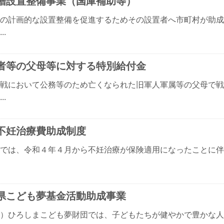
槽設置整備事業（国庫補助等）
の計画的な設置整備を促進するためその設置者へ市町村が助成
..
者等の父母等に対する特別給付金
戦において公務等のため亡くなられた旧軍人軍属等の父母で戦
..
不妊治療費助成制度
県では、令和４年４月から不妊治療が保険適用になったことに
県こども夢基金活動助成事業
）ひろしまこども夢財団では、子どもたちが健やかで豊かな人