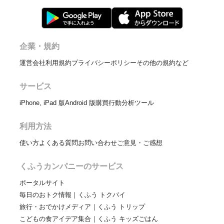
企業・規約
運営会社
利用規約
プライバシーポリシー
その他の規約など
サービス
iPhone, iPad 版
Android 版
購買行動分析ツール
利用方法
使い方
よくある質問
お問い合わせ
ご意見・ご感想
くふうカンパニーのサービス
ポータルサイト
毎日のおトク情報｜くふう トクバイ
旅行・おでかけメディア｜くふう トリップ
こどもの食アイデア集合｜くふう キッズごはん