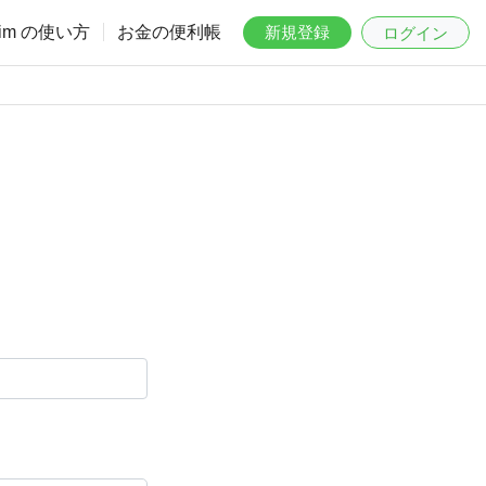
aim の使い方
お金の便利帳
新規登録
ログイン
。