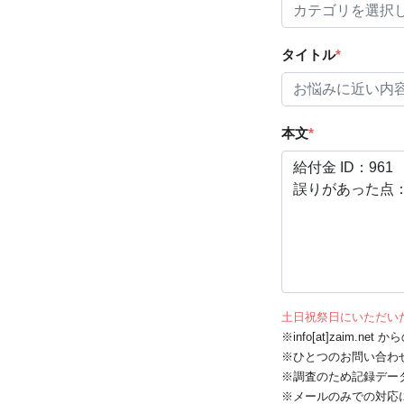
タイトル
*
本文
*
土日祝祭日にいただい
※info[at]zaim.
※ひとつのお問い合わ
※調査のため記録デー
※メールのみでの対応