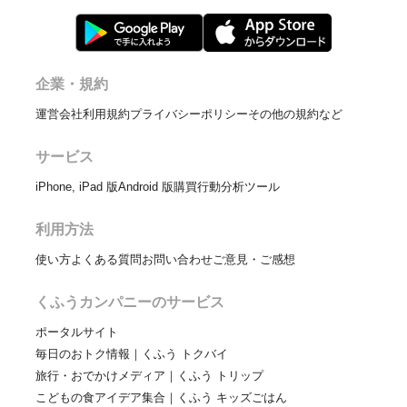
企業・規約
運営会社
利用規約
プライバシーポリシー
その他の規約など
サービス
iPhone, iPad 版
Android 版
購買行動分析ツール
利用方法
使い方
よくある質問
お問い合わせ
ご意見・ご感想
くふうカンパニーのサービス
ポータルサイト
毎日のおトク情報｜くふう トクバイ
旅行・おでかけメディア｜くふう トリップ
こどもの食アイデア集合｜くふう キッズごはん