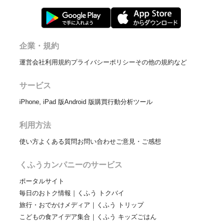
企業・規約
運営会社
利用規約
プライバシーポリシー
その他の規約など
サービス
iPhone, iPad 版
Android 版
購買行動分析ツール
利用方法
使い方
よくある質問
お問い合わせ
ご意見・ご感想
くふうカンパニーのサービス
ポータルサイト
毎日のおトク情報｜くふう トクバイ
旅行・おでかけメディア｜くふう トリップ
こどもの食アイデア集合｜くふう キッズごはん