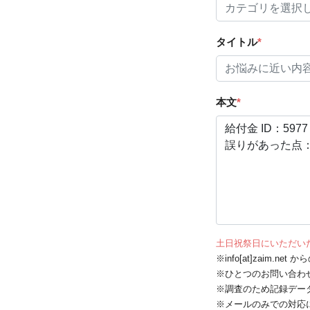
タイトル
*
本文
*
土日祝祭日にいただい
※info[at]zaim.
※ひとつのお問い合わ
※調査のため記録デー
※メールのみでの対応