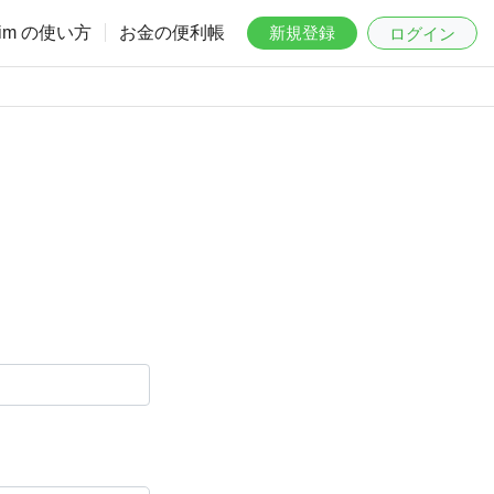
aim の使い方
お金の便利帳
新規登録
ログイン
。