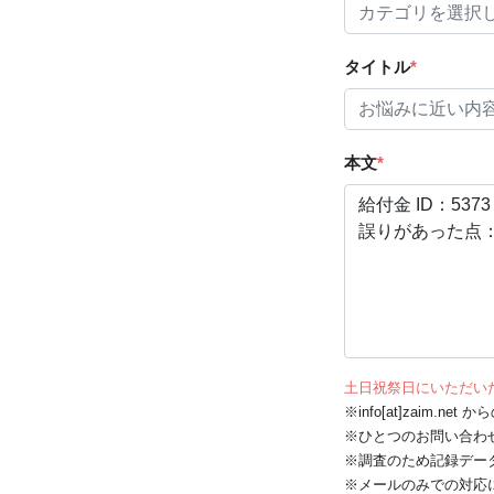
タイトル
*
本文
*
土日祝祭日にいただい
※info[at]zaim.
※ひとつのお問い合わ
※調査のため記録デー
※メールのみでの対応