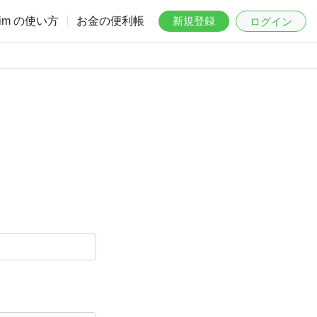
aim の使い方
お金の便利帳
新規登録
ログイン
。