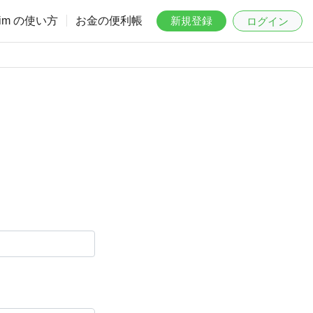
aim の使い方
お金の便利帳
新規登録
ログイン
。