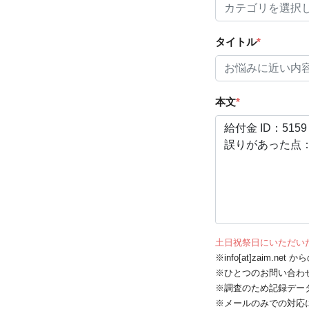
タイトル
*
本文
*
土日祝祭日にいただい
※info[at]zaim.
※ひとつのお問い合わ
※調査のため記録デー
※メールのみでの対応