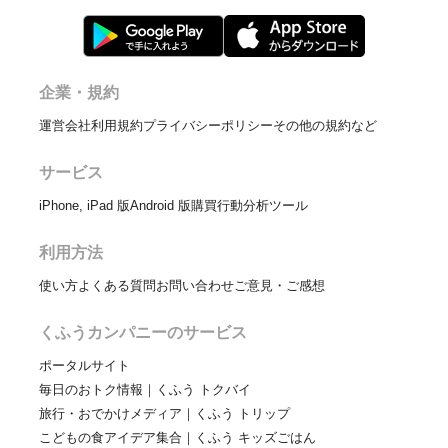
企業・規約
運営会社
利用規約
プライバシーポリシー
その他の規約など
サービス
iPhone, iPad 版
Android 版
購買行動分析ツール
利用方法
使い方
よくある質問
お問い合わせ
ご意見・ご感想
くふうカンパニーのサービス
ポータルサイト
毎日のおトク情報｜くふう トクバイ
旅行・おでかけメディア｜くふう トリップ
こどもの食アイデア集合｜くふう キッズごはん