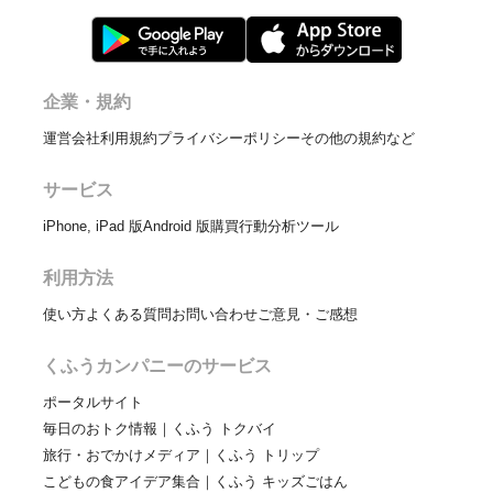
企業・規約
運営会社
利用規約
プライバシーポリシー
その他の規約など
サービス
iPhone, iPad 版
Android 版
購買行動分析ツール
利用方法
使い方
よくある質問
お問い合わせ
ご意見・ご感想
くふうカンパニーのサービス
ポータルサイト
毎日のおトク情報｜くふう トクバイ
旅行・おでかけメディア｜くふう トリップ
こどもの食アイデア集合｜くふう キッズごはん