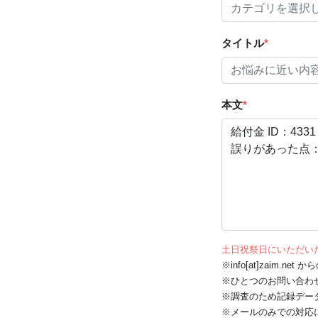
タイトル
*
本文
*
土日祝祭日にいただい
※info[at]zaim.
※ひとつのお問い合わ
※調査のため記録デー
※メールのみでの対応