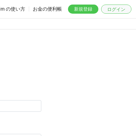
aim の使い方
お金の便利帳
新規登録
ログイン
。