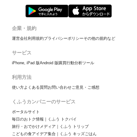
企業・規約
運営会社
利用規約
プライバシーポリシー
その他の規約など
サービス
iPhone, iPad 版
Android 版
購買行動分析ツール
利用方法
使い方
よくある質問
お問い合わせ
ご意見・ご感想
くふうカンパニーのサービス
ポータルサイト
毎日のおトク情報｜くふう トクバイ
旅行・おでかけメディア｜くふう トリップ
こどもの食アイデア集合｜くふう キッズごはん