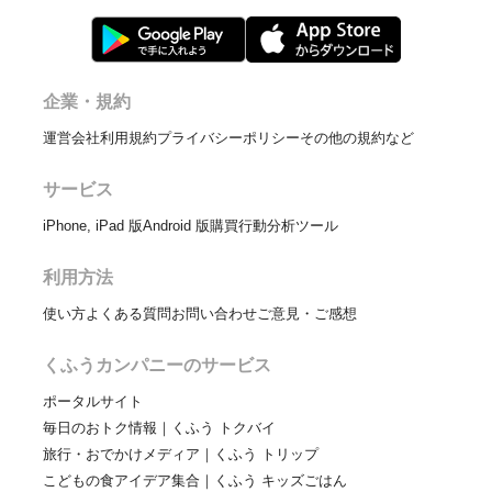
企業・規約
運営会社
利用規約
プライバシーポリシー
その他の規約など
サービス
iPhone, iPad 版
Android 版
購買行動分析ツール
利用方法
使い方
よくある質問
お問い合わせ
ご意見・ご感想
くふうカンパニーのサービス
ポータルサイト
毎日のおトク情報｜くふう トクバイ
旅行・おでかけメディア｜くふう トリップ
こどもの食アイデア集合｜くふう キッズごはん