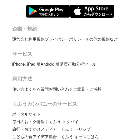
企業・規約
運営会社
利用規約
プライバシーポリシー
その他の規約など
サービス
iPhone, iPad 版
Android 版
購買行動分析ツール
利用方法
使い方
よくある質問
お問い合わせ
ご意見・ご感想
くふうカンパニーのサービス
ポータルサイト
毎日のおトク情報｜くふう トクバイ
旅行・おでかけメディア｜くふう トリップ
こどもの食アイデア集合｜くふう キッズごはん