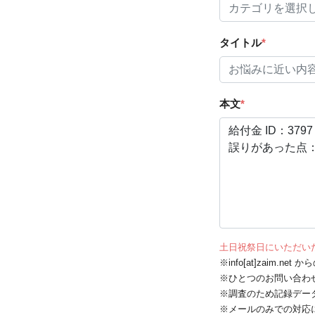
タイトル
*
本文
*
土日祝祭日にいただい
※info[at]zaim.
※ひとつのお問い合わ
※調査のため記録デー
※メールのみでの対応