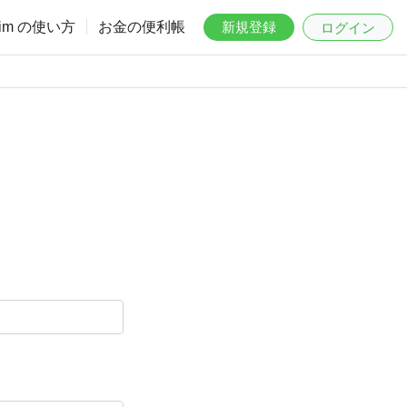
aim の使い方
お金の便利帳
新規登録
ログイン
。