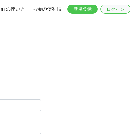
aim の使い方
お金の便利帳
新規登録
ログイン
。