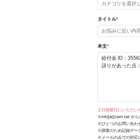
タイトル
*
本文
*
土日祝祭日にいただい
※info[at]zaim.
※ひとつのお問い合わ
※調査のため記録デー
※メールのみでの対応