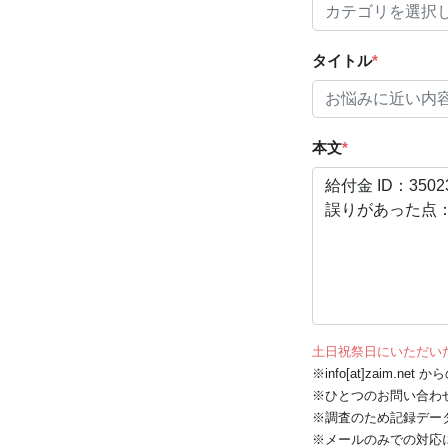
タイトル
*
本文
*
土日祝祭日にいただい
※info[at]zaim.
※ひとつのお問い合わ
※調査のため記録デー
※メールのみでの対応