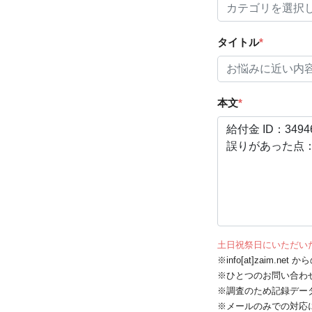
タイトル
*
本文
*
土日祝祭日にいただい
※info[at]zaim.
※ひとつのお問い合わ
※調査のため記録デー
※メールのみでの対応