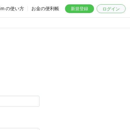
aim の使い方
お金の便利帳
新規登録
ログイン
。