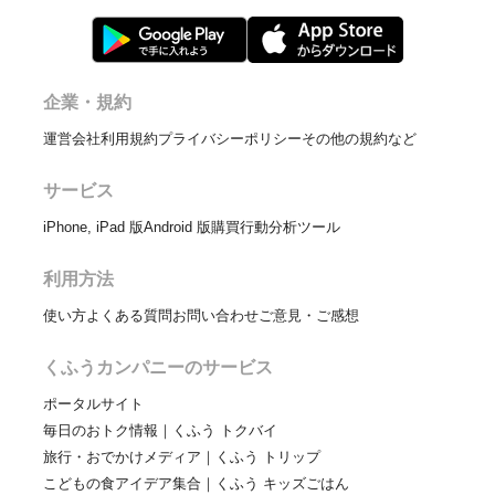
企業・規約
運営会社
利用規約
プライバシーポリシー
その他の規約など
サービス
iPhone, iPad 版
Android 版
購買行動分析ツール
利用方法
使い方
よくある質問
お問い合わせ
ご意見・ご感想
くふうカンパニーのサービス
ポータルサイト
毎日のおトク情報｜くふう トクバイ
旅行・おでかけメディア｜くふう トリップ
こどもの食アイデア集合｜くふう キッズごはん