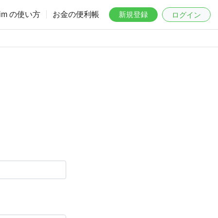
aim の使い方
お金の便利帳
新規登録
ログイン
。