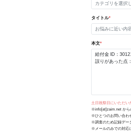
タイトル
*
本文
*
土日祝祭日にいただい
※info[at]zaim.
※ひとつのお問い合わ
※調査のため記録デー
※メールのみでの対応