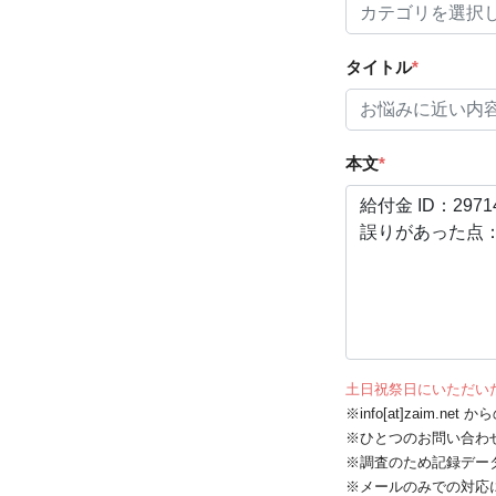
タイトル
*
本文
*
土日祝祭日にいただい
※info[at]zaim.
※ひとつのお問い合わ
※調査のため記録デー
※メールのみでの対応