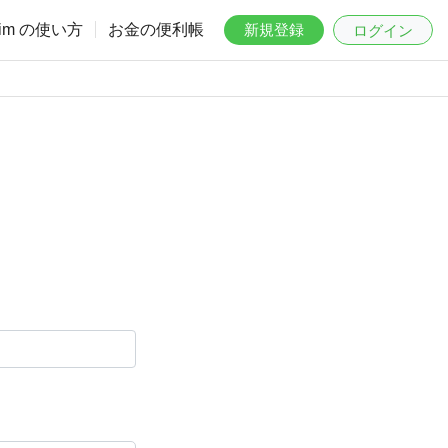
aim の使い方
お金の便利帳
新規登録
ログイン
。