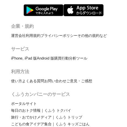
企業・規約
運営会社
利用規約
プライバシーポリシー
その他の規約など
サービス
iPhone, iPad 版
Android 版
購買行動分析ツール
利用方法
使い方
よくある質問
お問い合わせ
ご意見・ご感想
くふうカンパニーのサービス
ポータルサイト
毎日のおトク情報｜くふう トクバイ
旅行・おでかけメディア｜くふう トリップ
こどもの食アイデア集合｜くふう キッズごはん