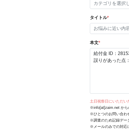
タイトル
*
本文
*
土日祝祭日にいただい
※info[at]zaim.
※ひとつのお問い合わ
※調査のため記録デー
※メールのみでの対応