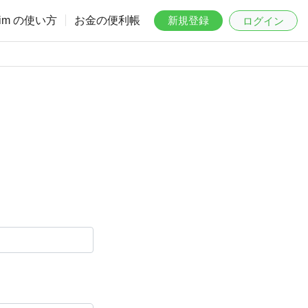
aim の使い方
お金の便利帳
新規登録
ログイン
。