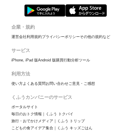
企業・規約
運営会社
利用規約
プライバシーポリシー
その他の規約など
サービス
iPhone, iPad 版
Android 版
購買行動分析ツール
利用方法
使い方
よくある質問
お問い合わせ
ご意見・ご感想
くふうカンパニーのサービス
ポータルサイト
毎日のおトク情報｜くふう トクバイ
旅行・おでかけメディア｜くふう トリップ
こどもの食アイデア集合｜くふう キッズごはん