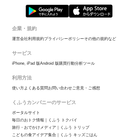
企業・規約
運営会社
利用規約
プライバシーポリシー
その他の規約など
サービス
iPhone, iPad 版
Android 版
購買行動分析ツール
利用方法
使い方
よくある質問
お問い合わせ
ご意見・ご感想
くふうカンパニーのサービス
ポータルサイト
毎日のおトク情報｜くふう トクバイ
旅行・おでかけメディア｜くふう トリップ
こどもの食アイデア集合｜くふう キッズごはん