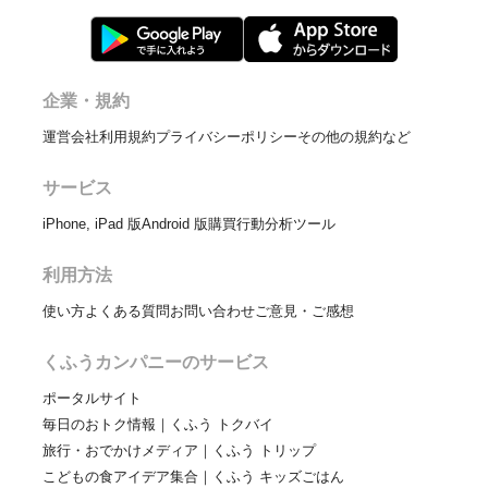
企業・規約
運営会社
利用規約
プライバシーポリシー
その他の規約など
サービス
iPhone, iPad 版
Android 版
購買行動分析ツール
利用方法
使い方
よくある質問
お問い合わせ
ご意見・ご感想
くふうカンパニーのサービス
ポータルサイト
毎日のおトク情報｜くふう トクバイ
旅行・おでかけメディア｜くふう トリップ
こどもの食アイデア集合｜くふう キッズごはん