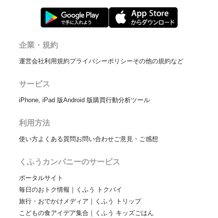
企業・規約
運営会社
利用規約
プライバシーポリシー
その他の規約など
サービス
iPhone, iPad 版
Android 版
購買行動分析ツール
利用方法
使い方
よくある質問
お問い合わせ
ご意見・ご感想
くふうカンパニーのサービス
ポータルサイト
毎日のおトク情報｜くふう トクバイ
旅行・おでかけメディア｜くふう トリップ
こどもの食アイデア集合｜くふう キッズごはん