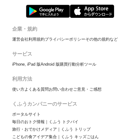
企業・規約
運営会社
利用規約
プライバシーポリシー
その他の規約など
サービス
iPhone, iPad 版
Android 版
購買行動分析ツール
利用方法
使い方
よくある質問
お問い合わせ
ご意見・ご感想
くふうカンパニーのサービス
ポータルサイト
毎日のおトク情報｜くふう トクバイ
旅行・おでかけメディア｜くふう トリップ
こどもの食アイデア集合｜くふう キッズごはん