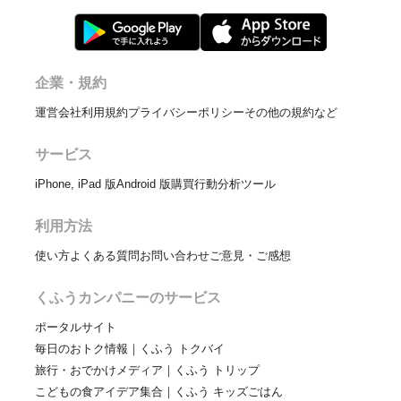
企業・規約
運営会社
利用規約
プライバシーポリシー
その他の規約など
サービス
iPhone, iPad 版
Android 版
購買行動分析ツール
利用方法
使い方
よくある質問
お問い合わせ
ご意見・ご感想
くふうカンパニーのサービス
ポータルサイト
毎日のおトク情報｜くふう トクバイ
旅行・おでかけメディア｜くふう トリップ
こどもの食アイデア集合｜くふう キッズごはん