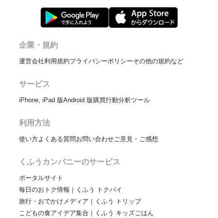
企業・規約
運営会社
利用規約
プライバシーポリシー
その他の規約など
サービス
iPhone, iPad 版
Android 版
購買行動分析ツール
利用方法
使い方
よくある質問
お問い合わせ
ご意見・ご感想
くふうカンパニーのサービス
ポータルサイト
毎日のおトク情報｜くふう トクバイ
旅行・おでかけメディア｜くふう トリップ
こどもの食アイデア集合｜くふう キッズごはん