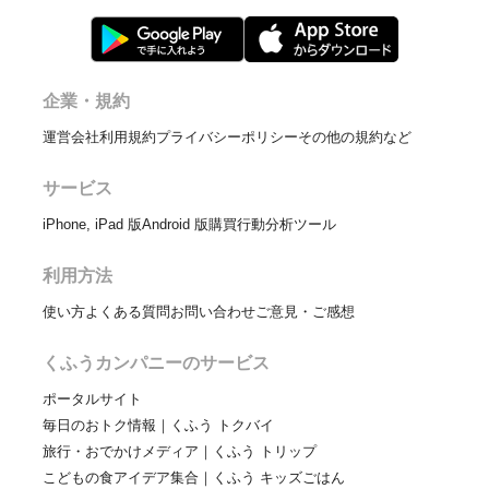
企業・規約
運営会社
利用規約
プライバシーポリシー
その他の規約など
サービス
iPhone, iPad 版
Android 版
購買行動分析ツール
利用方法
使い方
よくある質問
お問い合わせ
ご意見・ご感想
くふうカンパニーのサービス
ポータルサイト
毎日のおトク情報｜くふう トクバイ
旅行・おでかけメディア｜くふう トリップ
こどもの食アイデア集合｜くふう キッズごはん