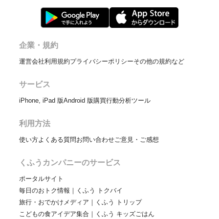
企業・規約
運営会社
利用規約
プライバシーポリシー
その他の規約など
サービス
iPhone, iPad 版
Android 版
購買行動分析ツール
利用方法
使い方
よくある質問
お問い合わせ
ご意見・ご感想
くふうカンパニーのサービス
ポータルサイト
毎日のおトク情報｜くふう トクバイ
旅行・おでかけメディア｜くふう トリップ
こどもの食アイデア集合｜くふう キッズごはん