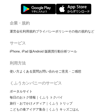
企業・規約
運営会社
利用規約
プライバシーポリシー
その他の規約など
サービス
iPhone, iPad 版
Android 版
購買行動分析ツール
利用方法
使い方
よくある質問
お問い合わせ
ご意見・ご感想
くふうカンパニーのサービス
ポータルサイト
毎日のおトク情報｜くふう トクバイ
旅行・おでかけメディア｜くふう トリップ
こどもの食アイデア集合｜くふう キッズごはん