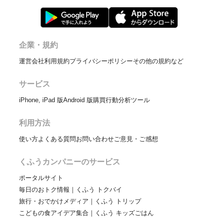
企業・規約
運営会社
利用規約
プライバシーポリシー
その他の規約など
サービス
iPhone, iPad 版
Android 版
購買行動分析ツール
利用方法
使い方
よくある質問
お問い合わせ
ご意見・ご感想
くふうカンパニーのサービス
ポータルサイト
毎日のおトク情報｜くふう トクバイ
旅行・おでかけメディア｜くふう トリップ
こどもの食アイデア集合｜くふう キッズごはん