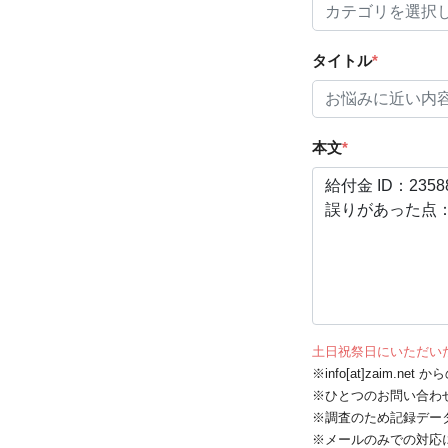
タイトル
*
本文
*
土日祝祭日にいただい
※info[at]zaim.
※ひとつのお問い合わ
※調査のため記録デー
※メールのみでの対応