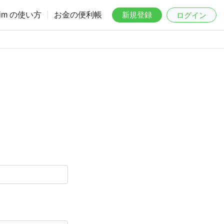
aim の使い方
お金の便利帳
新規登録
ログイン
。