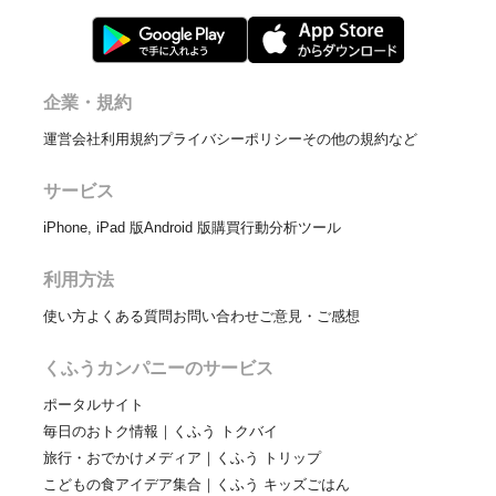
企業・規約
運営会社
利用規約
プライバシーポリシー
その他の規約など
サービス
iPhone, iPad 版
Android 版
購買行動分析ツール
利用方法
使い方
よくある質問
お問い合わせ
ご意見・ご感想
くふうカンパニーのサービス
ポータルサイト
毎日のおトク情報｜くふう トクバイ
旅行・おでかけメディア｜くふう トリップ
こどもの食アイデア集合｜くふう キッズごはん