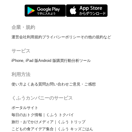
企業・規約
運営会社
利用規約
プライバシーポリシー
その他の規約など
サービス
iPhone, iPad 版
Android 版
購買行動分析ツール
利用方法
使い方
よくある質問
お問い合わせ
ご意見・ご感想
くふうカンパニーのサービス
ポータルサイト
毎日のおトク情報｜くふう トクバイ
旅行・おでかけメディア｜くふう トリップ
こどもの食アイデア集合｜くふう キッズごはん