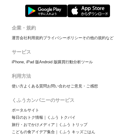
企業・規約
運営会社
利用規約
プライバシーポリシー
その他の規約など
サービス
iPhone, iPad 版
Android 版
購買行動分析ツール
利用方法
使い方
よくある質問
お問い合わせ
ご意見・ご感想
くふうカンパニーのサービス
ポータルサイト
毎日のおトク情報｜くふう トクバイ
旅行・おでかけメディア｜くふう トリップ
こどもの食アイデア集合｜くふう キッズごはん