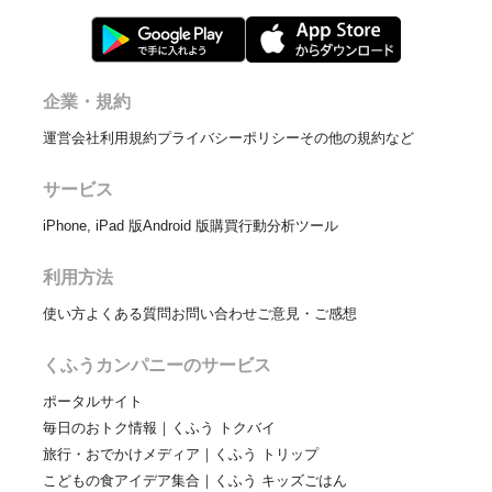
企業・規約
運営会社
利用規約
プライバシーポリシー
その他の規約など
サービス
iPhone, iPad 版
Android 版
購買行動分析ツール
利用方法
使い方
よくある質問
お問い合わせ
ご意見・ご感想
くふうカンパニーのサービス
ポータルサイト
毎日のおトク情報｜くふう トクバイ
旅行・おでかけメディア｜くふう トリップ
こどもの食アイデア集合｜くふう キッズごはん