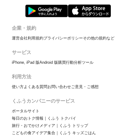
企業・規約
運営会社
利用規約
プライバシーポリシー
その他の規約など
サービス
iPhone, iPad 版
Android 版
購買行動分析ツール
利用方法
使い方
よくある質問
お問い合わせ
ご意見・ご感想
くふうカンパニーのサービス
ポータルサイト
毎日のおトク情報｜くふう トクバイ
旅行・おでかけメディア｜くふう トリップ
こどもの食アイデア集合｜くふう キッズごはん