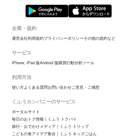
企業・規約
運営会社
利用規約
プライバシーポリシー
その他の規約など
サービス
iPhone, iPad 版
Android 版
購買行動分析ツール
利用方法
使い方
よくある質問
お問い合わせ
ご意見・ご感想
くふうカンパニーのサービス
ポータルサイト
毎日のおトク情報｜くふう トクバイ
旅行・おでかけメディア｜くふう トリップ
こどもの食アイデア集合｜くふう キッズごはん