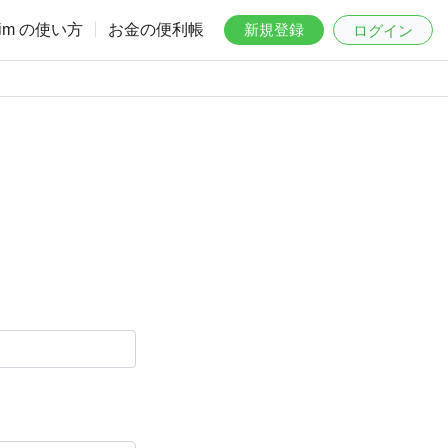
aim の使い方
お金の便利帳
新規登録
ログイン
。