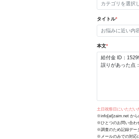
タイトル
*
本文
*
土日祝祭日にいただい
※info[at]zaim.
※ひとつのお問い合わ
※調査のため記録デー
※メールのみでの対応